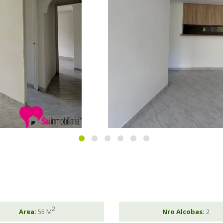
2
Area:
55 M
Nro Alcobas:
2