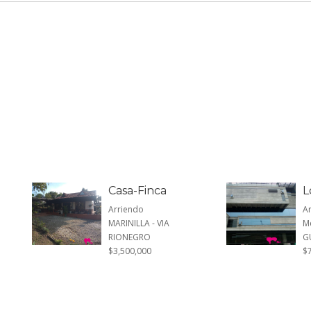
Casa-Finca
L
Arriendo
A
MARINILLA - VIA
Me
RIONEGRO
G
$3,500,000
$