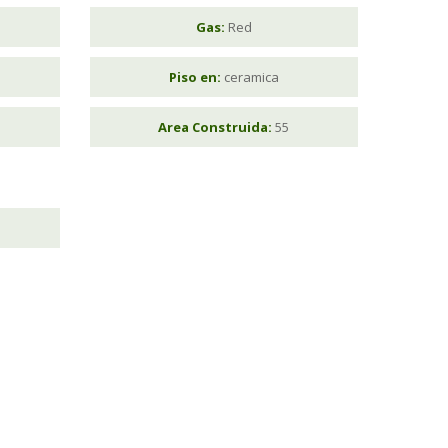
Gas:
Red
Piso en:
ceramica
Area Construida:
55