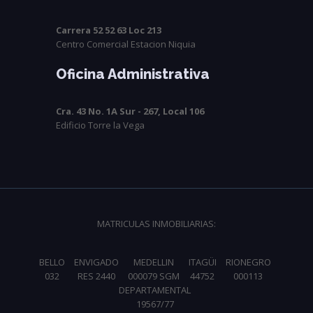
Carrera 52 52 63 Loc 213
Centro Comercial Estacion Niquia
Oficina Administrativa
Cra. 43 No. 1A Sur - 267, Local 106
Edificio Torre la Vega
MATRICULAS INMOBILIARIAS:
BELLO
ENVIGADO
MEDELLIN
ITAGÜI
RIONEGRO
032
RES 2440
000079 SGM
44752
000113
DEPARTAMENTAL
19567/77